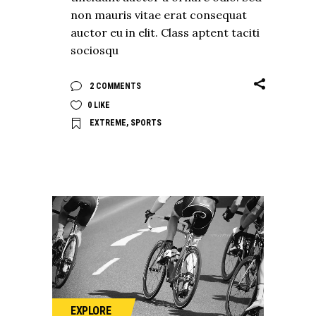
non mauris vitae erat consequat
auctor eu in elit. Class aptent taciti
sociosqu
2 COMMENTS
0
LIKE
EXTREME
,
SPORTS
EXPLORE