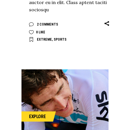
auctor eu in elit. Class aptent taciti
sociosqu
2 COMMENTS
0
LIKE
EXTREME
,
SPORTS
EXPLORE