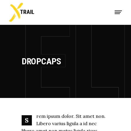
DROPCAPS
rem ipsum dolor. Sit amet non.
S
Libero varius ligula a id nec
libero amet non metus ligula risus